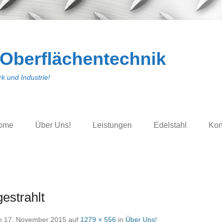
 Oberflächentechnik
k und Industrie!
ome
Über Uns!
Leistungen
Edelstahl
Kon
gestrahlt
m
17. November 2015
auf
1279 × 556
in
Über Uns!