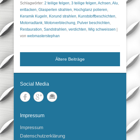
Schlagwörter:
2 teilige felgen
,
3 teilige felgen
,
Achsen
,
Alu
,
entlacken
,
Glasperlen strahlen
,
Hochglanz polieren
,
Keramik Kugeln
,
Korund strahlen
,
Kunststoffbeschichten
,
Motorradtank
,
Motorverblechung
,
Pulver beschichten
,
Restauration
,
Sandstrahlen
,
verdichten
,
Wig schweissen
|
von
webmasterstephan
Ältere Beiträge
Social Media
Impressum
Impressum
Datenschutzerklärung