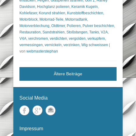
entlacken
,
Felgen
,
Glasperlen strahlen
,
Golf 1
,
Harley
Davidson
,
Hochglanz polieren
,
Keramik Kugeln
,
Kohlefaser
,
Korund strahlen
,
Kunststoffbeschichten
,
Motorblock
,
Motorrad-Teile
,
Motorradtank
,
Motorverblechung
,
Oldtimer
,
Polieren
,
Pulver beschichten
,
Restauration
,
Sandstrahlen
,
Stoßstangen
,
Tanks
,
V2A
,
V4A
,
verchromen
,
verdichten
,
vergolden
,
verkupfern
,
vermessingen
,
vernickeln
,
verzinken
,
Wig schweissen
|
von
webmasterstephan
Ältere Beiträge
Social Media
Impressum